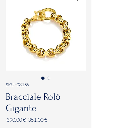
SKU: 08159
Bracciale Rolò
Gigante
Prezzo
Prezzo
 390,00 € 
351,00 €
regolare
scontato