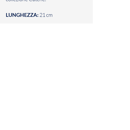
LUNGHEZZA:
21 cm
Patania Gioielli
Corso Vittorio Emanuele III,
195/197/199
89900 Vibo Valentia (VV)
Telefono e Fax:
0963 45878
P.Iva e C.F. :
03474660796
E-mail:
info@pataniagioiellivibovalentia.it
Home
Termini e
Facebook
Shop
condizioni
Instagram