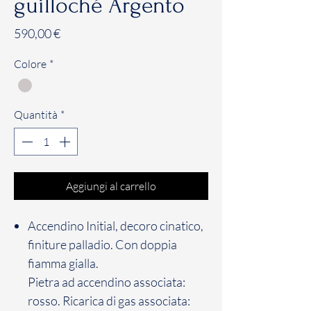
guilloché Argento
Prezzo
590,00 €
Colore
*
Quantità
*
Aggiungi al carrello
Accendino Initial, decoro cinatico,
finiture palladio. Con doppia
fiamma gialla.
Pietra ad accendino associata:
rosso. Ricarica di gas associata: