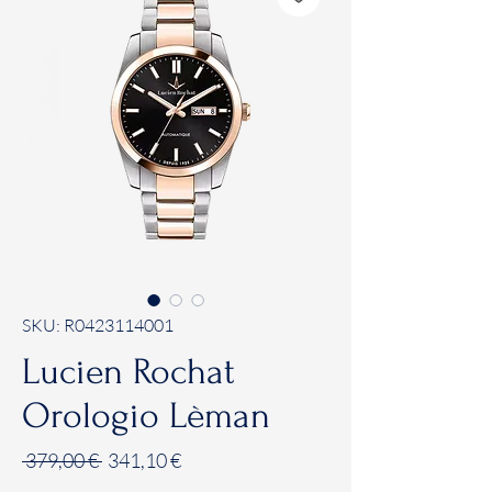
SKU: R0423114001
Lucien Rochat
Orologio Lèman
Prezzo
Prezzo
 379,00 € 
341,10 €
regolare
scontato