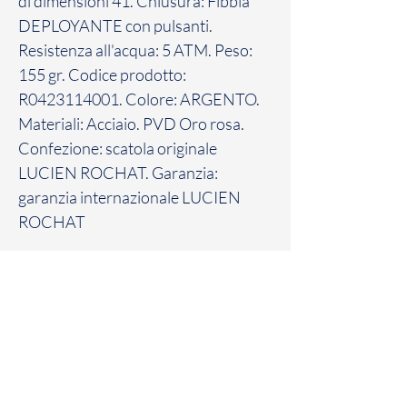
di dimensioni 41. Chiusura: Fibbia
DEPLOYANTE con pulsanti.
Resistenza all'acqua: 5 ATM. Peso:
155 gr. Codice prodotto:
R0423114001. Colore: ARGENTO.
Materiali: Acciaio. PVD Oro rosa.
Confezione: scatola originale
LUCIEN ROCHAT. Garanzia:
garanzia internazionale LUCIEN
ROCHAT
Politica sui resi
Il Cliente dispone di un massimo di sette
(7) giorni solari a partire dalla data di
consegna del Prodotto, per comunicare il
suo recesso, totale o parziale, dal
Patania Gioielli
contratto con cui ha acquistato il