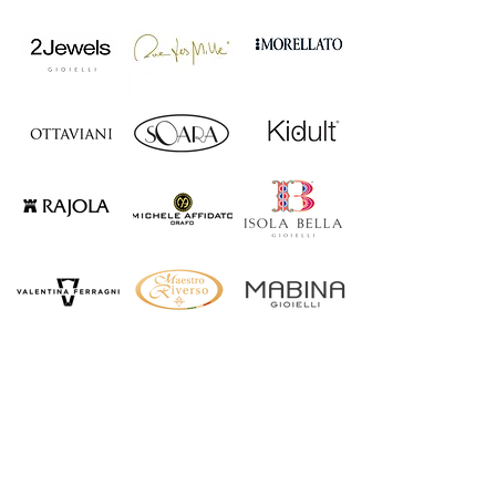
Patania Gioielli
Corso Vittorio Emanuele III,
195/197/199