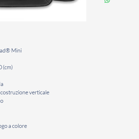
Pad® Mini
0 (cm)
da
a costruzione
verticale
co
ogo a colore