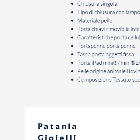
Chiusura
singola
Tipo di chiusura
con lamp
Materiale
pelle
Porta chiavi
rimovibile int
Caratteristiche porta cellu
Portapenne
porta penne
Tasca porta oggetti
fissa
Porta iPad mini®/ mini®2
Pelle origine animale
Bovi
Composizione Tessuto se
Patania
Gioielli