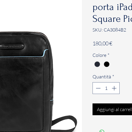
porta iPa
Square P
SKU: CA3084B2
Prezzo
180,00 €
Colore
*
Quantità
*
Aggiungi al carrel