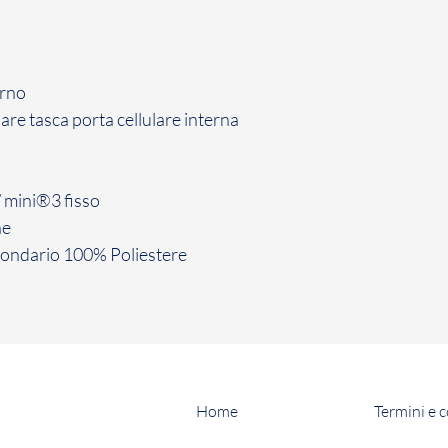
o
erno
lare
tasca porta cellulare interna
/ mini®3
fisso
ne
condario
100% Poliestere
Home
Termini e 