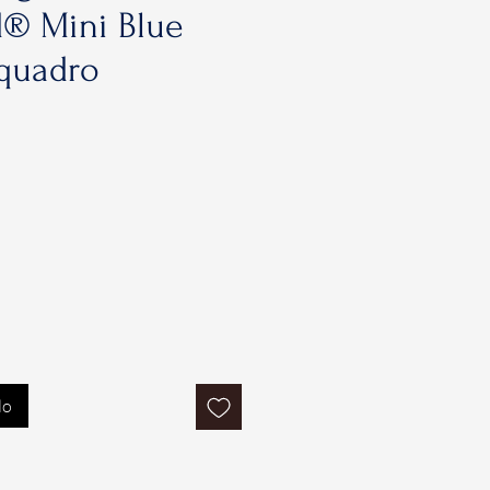
d® Mini Blue
iquadro
lo