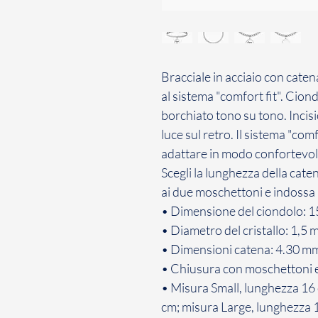
Bracciale in acciaio con cate
al sistema "comfort fit". Cion
borchiato tono su tono. Incisi
luce sul retro. Il sistema "com
adattare in modo confortevole 
Scegli la lunghezza della cate
ai due moschettoni e indossa i
• Dimensione del ciondolo: 
• Diametro del cristallo: 1,5
• Dimensioni catena: 4.30 m
• Chiusura con moschettoni e
• Misura Small, lunghezza 16
cm; misura Large, lunghezza 