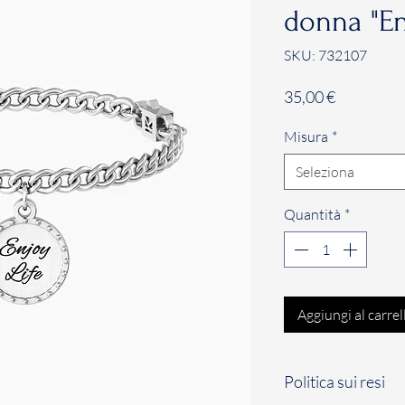
donna "En
SKU: 732107
Prezzo
35,00 €
Misura
*
Seleziona
Quantità
*
Aggiungi al carrel
Politica sui resi