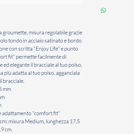
Il Cliente dispone d
solari a partire dal
per comunicare il su
contratto con cui ha
na groumette, misura regolabile grazie
conformità con la n
dolo tondo in acciaio satinato e bordo
Il Cliente ha 7 giorn
comunicazione di re
one con scritta "Enjoy Life" e punto
Gioielli il Prodotto 
fort fit" permette facilmente di
non avviene entro d
ed elegante il bracciale al tuo polso.
inefficace.
na più adatta al tuo polso, agganciala
La restituzione dei
l bracciale.
penalità per il Cli
15 mm
sopra, il Cliente dov
 mm
restituzione dei Pro
m
 adattamento "comfort fit"
 cm; misura Medium, lunghezza 17,5
19 cm.