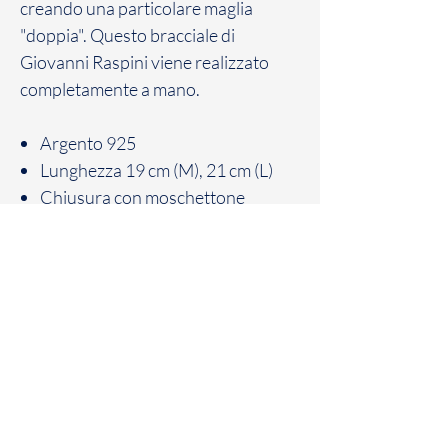
creando una particolare maglia
"doppia". Questo bracciale di
Giovanni Raspini viene realizzato
completamente a mano.
Argento 925
Lunghezza 19 cm (M), 21 cm (L)
Chiusura con moschettone
Fatto a mano in Italia
Patania Gioielli
Corso Vittorio Emanuele III,
195/197/199
89900 Vibo Valentia (VV)
Telefono e Fax:
0963 45878