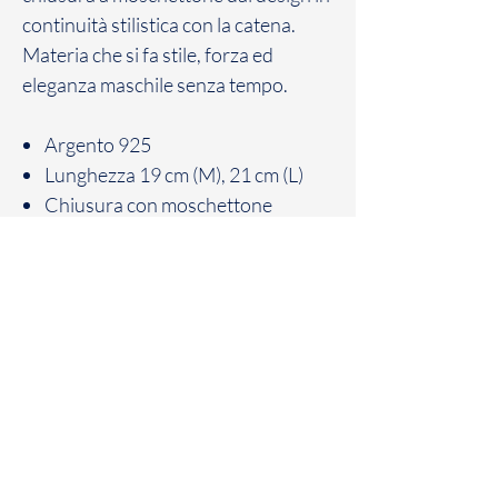
continuità stilistica con la catena.
Materia che si fa stile, forza ed
eleganza maschile senza tempo.
Argento 925
Lunghezza 19 cm (M), 21 cm (L)
Chiusura con moschettone
Fatto a mano in Italia
Patania Gioielli
Corso Vittorio Emanuele III,
195/197/199
89900 Vibo Valentia (VV)
Telefono e Fax:
0963 45878
P.Iva e C.F. :
03474660796