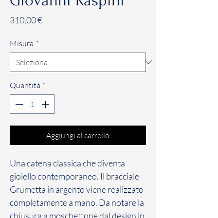
Giovanni Raspini
Prezzo
310,00 €
Misura
*
Quantità
*
Aggiungi al carrello
Una catena classica che diventa
gioiello contemporaneo. Il bracciale
Grumetta in argento viene realizzato
completamente a mano. Da notare la
chiusura a moschettone dal design in