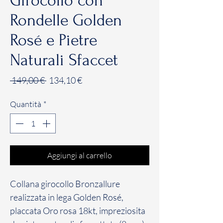
Girocollo con
Rondelle Golden
Rosé e Pietre
Naturali Sfaccet
Prezzo
Prezzo
 149,00 € 
134,10 €
regolare
scontato
Quantità
*
Aggiungi al carrello
Collana girocollo Bronzallure
realizzata in lega Golden Rosé,
placcata Oro rosa 18kt, impreziosita