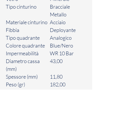
Tipo cinturino
Bracciale
Metallo
Materiale cinturino
Acciaio
Fibbia
Deployante
Tipo quadrante
Analogico
Colore quadrante
Blue/Nero
Impermeabilità
WR 10 Bar
Diametro cassa
43,00
(mm)
Spessore (mm)
11,80
Peso (gr)
182,00
Politica sui resi
Il Cliente dispone di un massimo di sette
(7) giorni solari a partire dalla data di