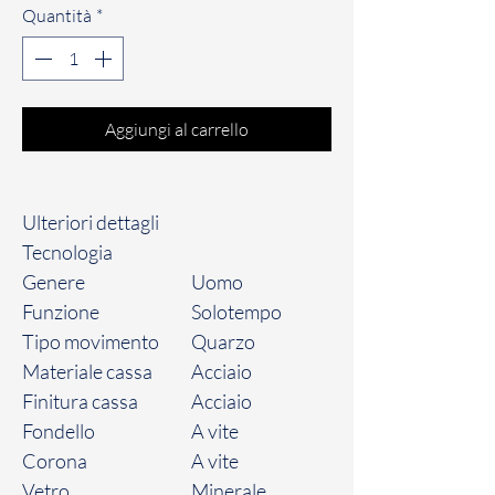
Quantità
*
Aggiungi al carrello
Ulteriori dettagli
Tecnologia
Genere
Uomo
Funzione
Solotempo
Tipo movimento
Quarzo
Materiale cassa
Acciaio
Finitura cassa
Acciaio
Fondello
A vite
Corona
A vite
Vetro
Minerale