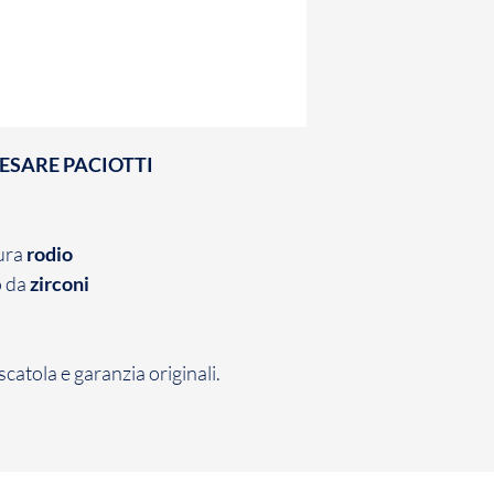
contratto con cui ha
conformità con la n
Il Cliente ha 7 giorn
comunicazione di re
Gioielli il Prodotto 
non avviene entro d
inefficace.
 CESARE PACIOTTI
La restituzione dei
penalità per il Cli
sopra, il Cliente dov
tura
rodio
restituzione dei Pro
o da
zirconi
scatola e garanzia originali.