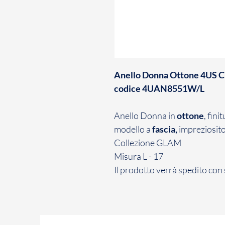
Anello Donna Ottone 4US
codice 4UAN8551W/L
Anello Donna in
ottone
, fini
modello a
fascia,
impreziosit
Collezione GLAM
Misura L - 17
Il prodotto verrà spedito con 