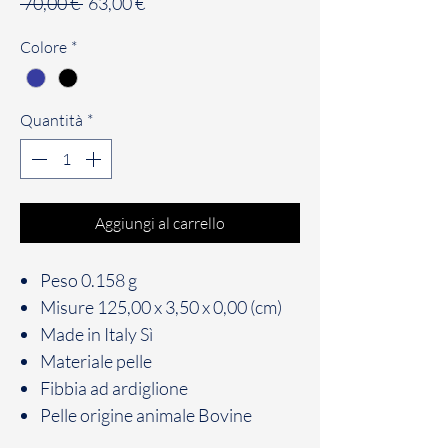
Prezzo
Prezzo
 70,00 € 
63,00 €
regolare
scontato
Colore
*
Quantità
*
Aggiungi al carrello
Peso
0.158 g
Misure
125,00 x 3,50 x 0,00 (cm)
Made in Italy
Sì
Materiale
pelle
Fibbia
ad ardiglione
Pelle origine animale
Bovine