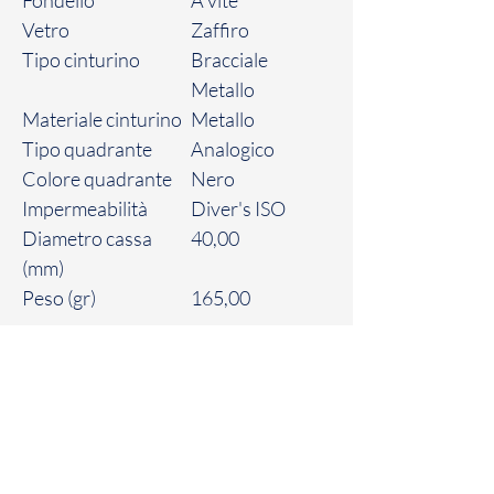
Vetro
Zaffiro
Tipo cinturino
Bracciale
Metallo
Materiale cinturino
Metallo
Tipo quadrante
Analogico
Colore quadrante
Nero
Impermeabilità
Diver's ISO
Diametro cassa
40,00
(mm)
Peso (gr)
165,00
Politica sui resi
Il Cliente dispone di un massimo di sette
(7) giorni solari a partire dalla data di
consegna del Prodotto, per comunicare il