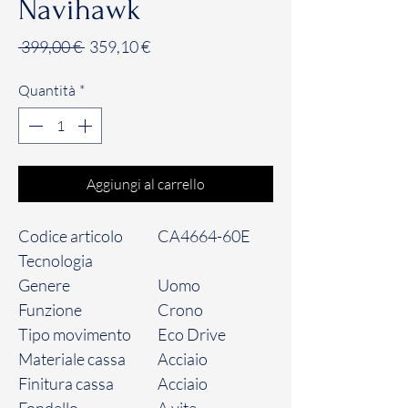
Navihawk
Prezzo
Prezzo
 399,00 € 
359,10 €
regolare
scontato
Quantità
*
Aggiungi al carrello
Codice articolo
CA4664-60E
Tecnologia
Genere
Uomo
Funzione
Crono
Tipo movimento
Eco Drive
Materiale cassa
Acciaio
Finitura cassa
Acciaio
Fondello
A vite