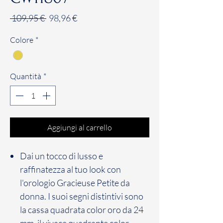
Prezzo
Prezzo
 109,95 € 
98,96 €
regolare
scontato
Colore
*
Quantità
*
Aggiungi al carrello
Dai un tocco di lusso e
raffinatezza al tuo look con
l'orologio Gracieuse Petite da
donna. I suoi segni distintivi sono
la cassa quadrata color oro da 24