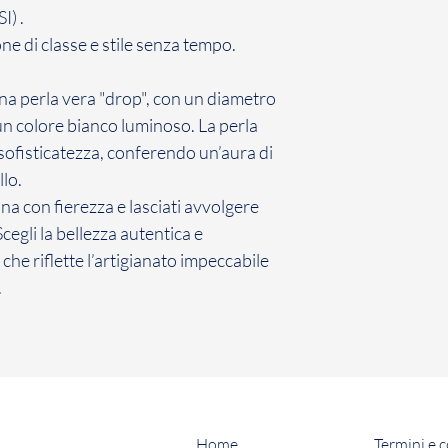
I) .
ne di classe e stile senza tempo.
 una perla vera "drop", con un diametro
n colore bianco luminoso. La perla
 sofisticatezza, conferendo un’aura di
lo.
na con fierezza e lasciati avvolgere
cegli la bellezza autentica e
che riflette l’artigianato impeccabile
.
Home
Termini e 