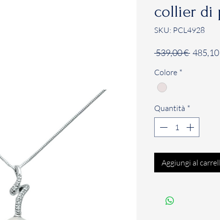
collier d
SKU: PCL4928
Prezzo
 539,00 € 
485,10
regolar
Colore
*
Quantità
*
Aggiungi al carrel