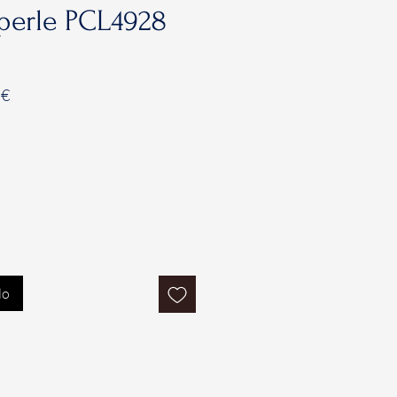
i perle PCL4928
Prezzo
 €
e
scontato
lo