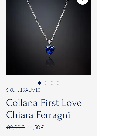
SKU: J19AUV10
Collana First Love
Chiara Ferragni
Prezzo
Prezzo
 89,00 € 
44,50 €
regolare
scontato