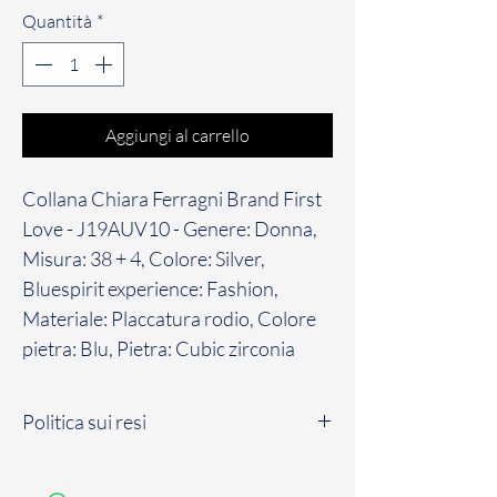
Quantità
*
Aggiungi al carrello
Collana Chiara Ferragni Brand First
Love - J19AUV10 - Genere: Donna,
Misura: 38 + 4, Colore: Silver,
Bluespirit experience: Fashion,
Materiale: Placcatura rodio, Colore
pietra: Blu, Pietra: Cubic zirconia
Politica sui resi
Il Cliente dispone di un massimo di sette
(7) giorni solari a partire dalla data di