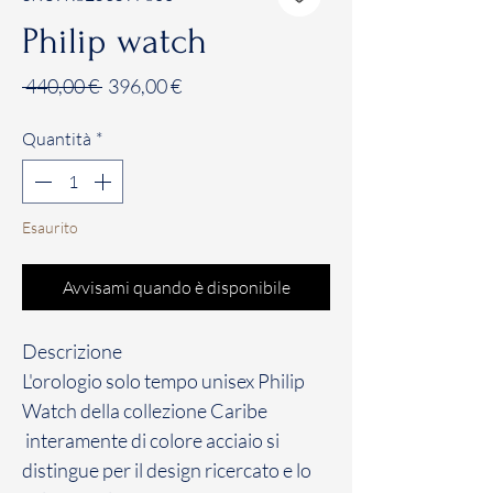
Philip watch
Prezzo
Prezzo
 440,00 € 
396,00 €
regolare
scontato
Quantità
*
Esaurito
Avvisami quando è disponibile
Descrizione
L'orologio solo tempo unisex Philip
Watch della collezione Caribe
interamente di colore acciaio si
distingue per il design ricercato e lo