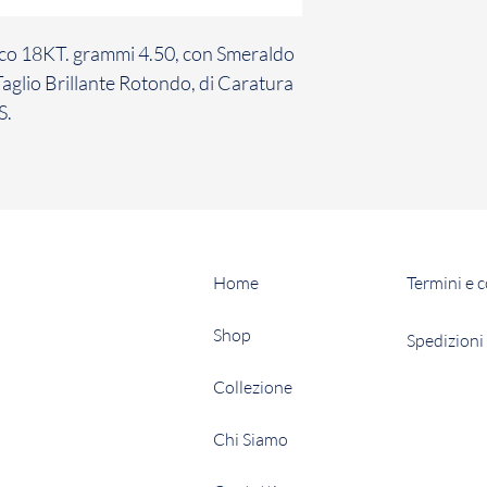
per comunicare il su
contratto con cui ha
nco 18KT. grammi 4.50, con Smeraldo
conformità con la n
Taglio Brillante Rotondo, di Caratura
Il Cliente ha 7 giorn
S.
comunicazione di re
Gioielli il Prodotto 
non avviene entro d
inefficace.
La restituzione dei
penalità per il Cli
sopra, il Cliente dov
Home
Termini e 
restituzione dei Pro
Shop
Spedizioni 
Collezione
Chi Siamo