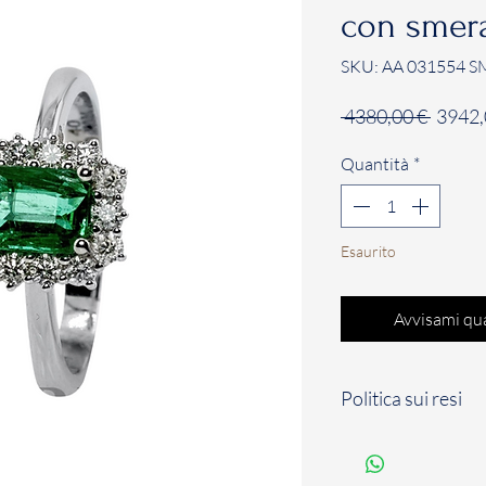
con smera
SKU: AA 031554 S
Prezz
 4380,00 € 
3942,
regola
Quantità
*
Esaurito
Avvisami qu
Politica sui resi
Il Cliente dispone d
solari a partire dal