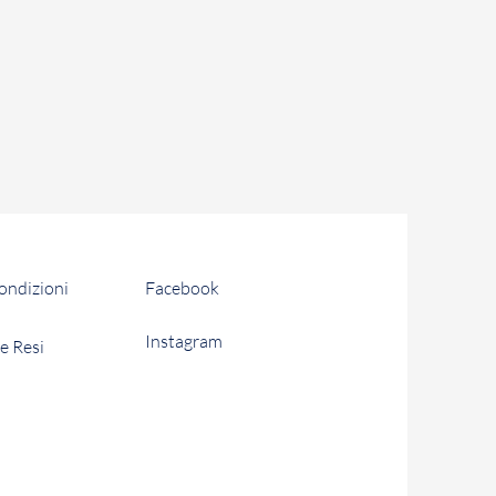
o recesso, totale o parziale, dal
 acquistato il Prodotto, in
ormativa vigente.
i solari di tempo a partire dalla
cesso per restituire a Patania
(o i Prodotti). Se la restituzione
etto termine, il recesso diventa
 Prodotti non comporta alcuna
ente. Fermo restando quanto
rà farsi carico le spese di
condizioni
Facebook
dotti.
Instagram
e Resi