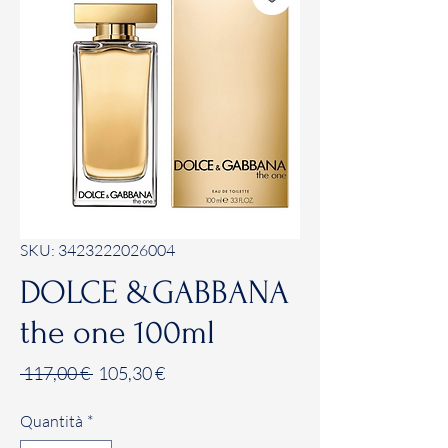
SKU: 3423222026004
DOLCE &GABBANA
the one 100ml
Prezzo
Prezzo
 117,00 € 
105,30 €
regolare
scontato
Quantità
*