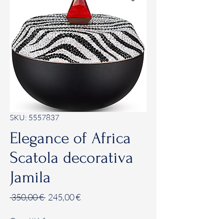
SKU: 5557837
Elegance of Africa
Scatola decorativa
Jamila
Prezzo
Prezzo
 350,00 € 
245,00 €
regolare
scontato