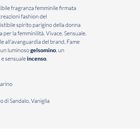
contratto con cui ha
stibile fragranza femminile firmata
conformità con la n
Il Cliente ha 7 giorn
creazioni fashion del
comunicazione di re
istibile spirito parigino della donna
Gioielli il Prodotto 
per la femminilità. Vivace. Sensuale.
non avviene entro d
ile all'avanguardia del brand, Fame
inefficace.
i un luminoso
gelsomino
, un
La restituzione dei
 e sensuale
incenso
.
penalità per il Cli
sopra, il Cliente dov
restituzione dei Pro
arino
o di Sandalo, Vaniglia