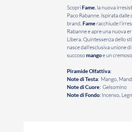
Scopri
Fame
, la nuova irresi
Paco Rabanne. Ispirata dalle 
brand,
Fame
racchiude l’irres
Rabanne e apre una nuova era 
Libera. Quintessenza dello st
nasce dall'esclusiva unione d
succoso
mango
e un cremoso
Piramide Olfattiva
:
Note di Testa
: Mango, Mand
Note di Cuore
: Gelsomino
Note di Fondo
: Incenso, Legn