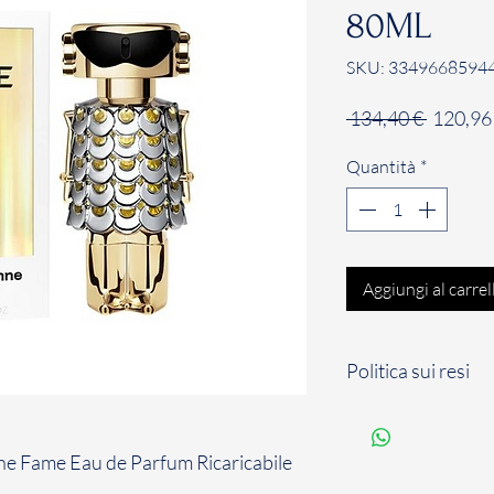
80ML
SKU: 3349668594
Prezzo
 134,40 € 
120,96
regolar
Quantità
*
Aggiungi al carrel
Politica sui resi
Il Cliente dispone d
solari a partire dal
 Fame Eau de Parfum Ricaricabile
per comunicare il su