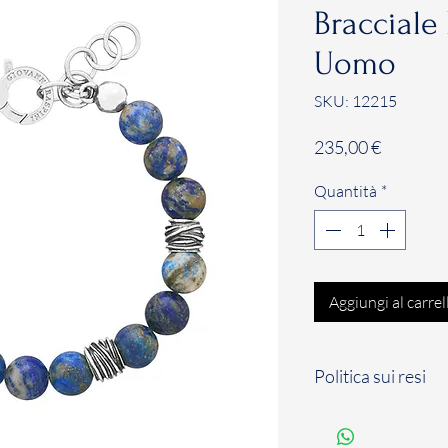
Bracciale
Uomo
SKU: 12215
Prezzo
235,00 €
Quantità
*
Aggiungi al carrel
Politica sui resi
Il Cliente dispone d
solari a partire dal