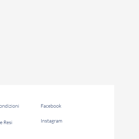
o recesso, totale o parziale, dal
 acquistato il Prodotto, in
ormativa vigente.
i solari di tempo a partire dalla
cesso per restituire a Patania
(o i Prodotti). Se la restituzione
etto termine, il recesso diventa
 Prodotti non comporta alcuna
ente. Fermo restando quanto
rà farsi carico le spese di
dotti.
condizioni
Facebook
Instagram
e Resi