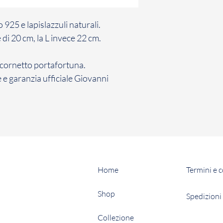
per comunicare il su
contratto con cui ha
 925 e lapislazzuli naturali.
conformità con la n
di 20 cm, la L invece 22 cm.
Il Cliente ha 7 giorn
comunicazione di re
cornetto portafortuna.
Gioielli il Prodotto 
 garanzia ufficiale Giovanni
non avviene entro d
inefficace.
La restituzione dei
penalità per il Cli
sopra, il Cliente dov
restituzione dei Pro
Home
Termini e 
Shop
Spedizioni 
Collezione