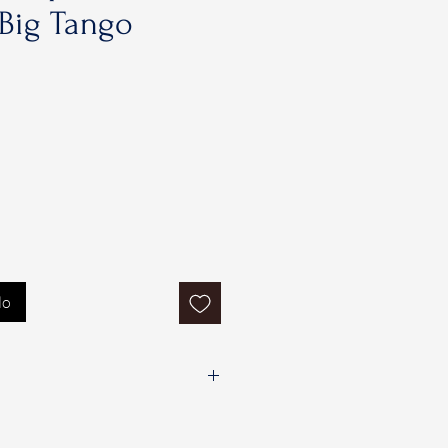
 Big Tango
lo
i un massimo di sette (7) giorni
la data di consegna del Prodotto,