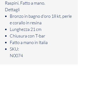
Raspini. Fatto a mano.
Dettagli
Bronzo in bagno d'oro 18 kt, perle
e corallo in resina
Lunghezza 21 cm
Chiusura con T-bar
Fatto a mano in Italia
SKU:
N0074
Politica sui resi
Il Cliente dispone di un massimo di sette
(7) giorni solari a partire dalla data di
consegna del Prodotto, per comunicare il
suo recesso, totale o parziale, dal
Patania Gioielli
contratto con cui ha acquistato il