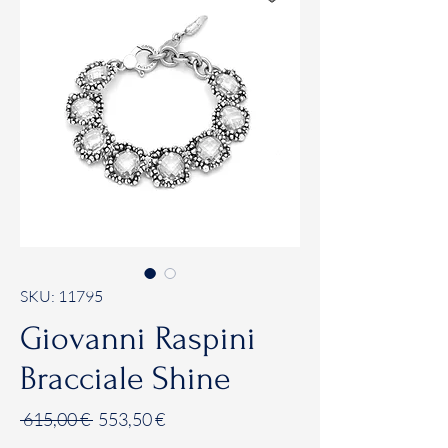
SKU: 11795
Giovanni Raspini
Bracciale Shine
Prezzo
Prezzo
 615,00 € 
553,50 €
regolare
scontato