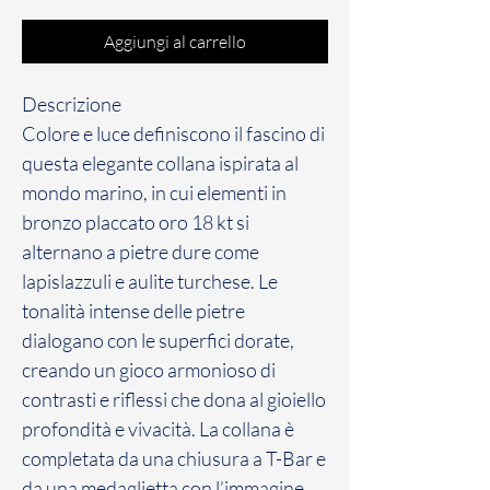
Aggiungi al carrello
Descrizione
Colore e luce definiscono il fascino di
questa elegante collana ispirata al
mondo marino, in cui elementi in
bronzo placcato oro 18 kt si
alternano a pietre dure come
lapislazzuli e aulite turchese. Le
tonalità intense delle pietre
dialogano con le superfici dorate,
creando un gioco armonioso di
contrasti e riflessi che dona al gioiello
profondità e vivacità. La collana è
completata da una chiusura a T-Bar e
da una medaglietta con l’immagine