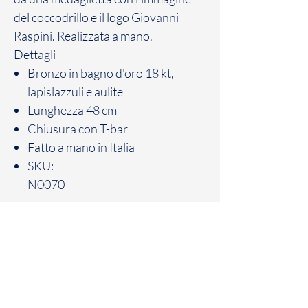
del coccodrillo e il logo Giovanni
Raspini. Realizzata a mano.
Dettagli
Bronzo in bagno d'oro 18 kt,
lapislazzuli e aulite
Lunghezza 48 cm
Chiusura con T-bar
Fatto a mano in Italia
SKU:
N0070
Politica sui resi
Il Cliente dispone di un massimo di sette
(7) giorni solari a partire dalla data di
consegna del Prodotto, per comunicare il
suo recesso, totale o parziale, dal