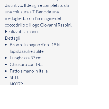
distintivo. Il design è completato da
una chiusura a T-Bar e da una
medaglietta con l’immagine del
coccodrillo e il logo Giovanni Raspini.
Realizzata a mano.
Dettagli
Bronzo in bagno d'oro 18 kt,
lapislazzuli e aulite
Lunghezza 87 cm
Chiusura con T-bar
Fatto a mano in Italia
SKU:
N0072
Politica sui resi