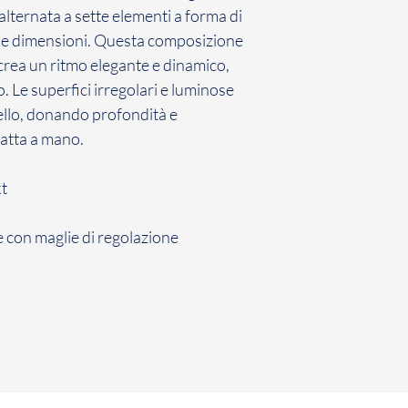
contratto con cui ha
alternata a sette elementi a forma di
conformità con la n
rse dimensioni. Questa composizione
Il Cliente ha 7 giorn
 crea un ritmo elegante e dinamico,
comunicazione di re
. Le superfici irregolari e luminose
Gioielli il Prodotto 
non avviene entro d
iello, donando profondità e
inefficace.
Fatta a mano.
La restituzione dei
penalità per il Cli
kt
sopra, il Cliente dov
restituzione dei Pro
con maglie di regolazione