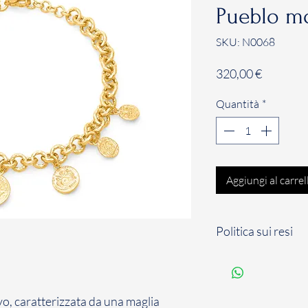
Pueblo m
SKU: N0068
Prezzo
320,00 €
Quantità
*
Aggiungi al carrel
Politica sui resi
Il Cliente dispone d
solari a partire dal
per comunicare il su
vo, caratterizzata da una maglia