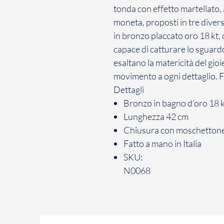
tonda con effetto martellato, 
moneta, proposti in tre dive
in bronzo placcato oro 18 kt,
capace di catturare lo sguardo
esaltano la matericità del gio
movimento a ogni dettaglio. 
Dettagli
Bronzo in bagno d'oro 18 
Lunghezza 42 cm
Chiusura con moschettone 
Fatto a mano in Italia
SKU:
N0068