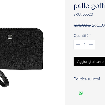
pelle goff
SKU: L0020
Prezzo
 290,00 € 
261,00
regolar
Quantità
*
Aggiungi al carrel
Politica sui resi
Il Cliente dispone d
solari a partire dal
per comunicare il su