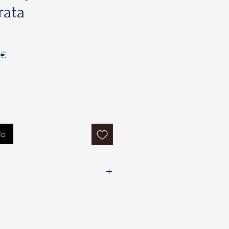
rata
Prezzo
 €
e
scontato
lo
i un massimo di sette (7) giorni
la data di consegna del Prodotto,
o recesso, totale o parziale, dal