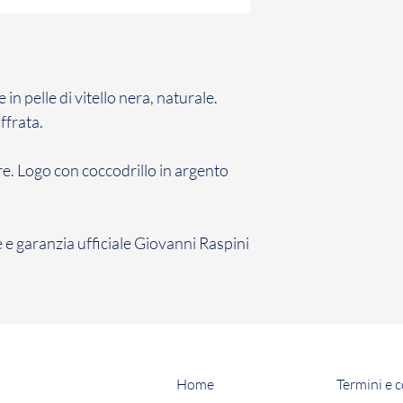
contratto con cui ha
conformità con la n
Il Cliente ha 7 giorn
comunicazione di re
Gioielli il Prodotto 
n pelle di vitello nera, naturale.
non avviene entro d
ffrata.
inefficace.
La restituzione dei
e. Logo con coccodrillo in argento
penalità per il Cli
sopra, il Cliente dov
restituzione dei Pro
 garanzia ufficiale Giovanni Raspini
Home
Termini e 