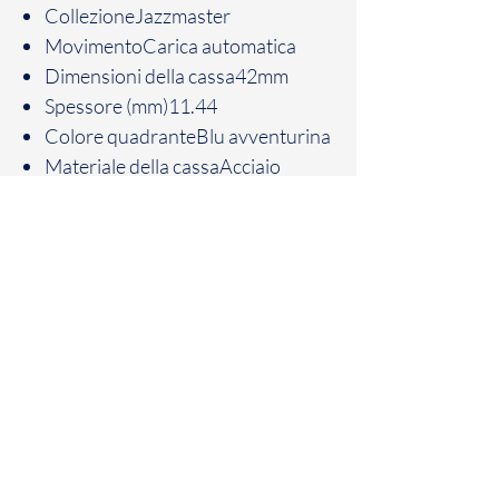
CollezioneJazzmaster
MovimentoCarica automatica
Dimensioni della cassa42mm
Spessore (mm)11.44
Colore quadranteBlu avventurina
Materiale della cassaAcciaio
VetroZaffiro
Larghezza ansa22 mm
Riserva di carica80 ore
StatoCollezione attuale
Impermeabilità5 bar (50m)
Anti ReflectionYes
Fondello a vistaYes