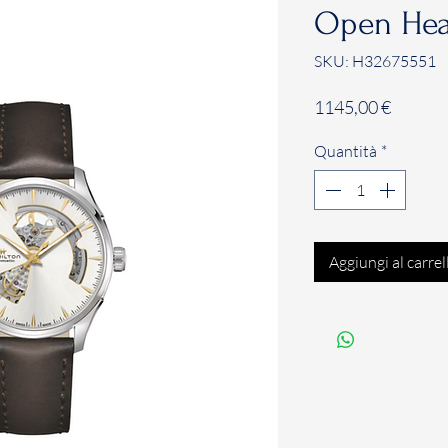
Open Hea
SKU: H32675551
Prezzo
1145,00 €
Quantità
*
Aggiungi al carrel