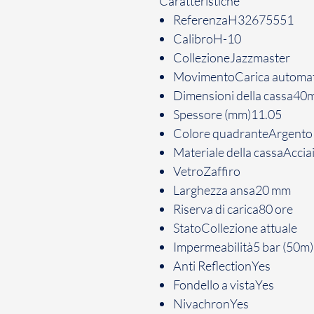
Caratteristiche
ReferenzaH32675551
CalibroH-10
CollezioneJazzmaster
MovimentoCarica automat
Dimensioni della cassa4
Spessore (mm)11.05
Colore quadranteArgento
Materiale della cassaAccia
VetroZaffiro
Larghezza ansa20 mm
Riserva di carica80 ore
StatoCollezione attuale
Impermeabilità5 bar (50m)
Anti ReflectionYes
Fondello a vistaYes
NivachronYes