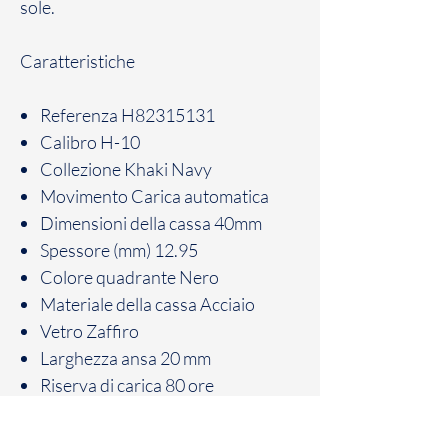
sole.
Caratteristiche
Referenza
H82315131
Calibro
H-10
Collezione
Khaki Navy
Movimento
Carica automatica
Dimensioni della cassa
40mm
Spessore (mm)
12.95
Colore quadrante
Nero
Materiale della cassa
Acciaio
Vetro
Zaffiro
Larghezza ansa
20 mm
Riserva di carica
80 ore
Stato
Collezione attuale
Impermeabilità
10 bar (100m)