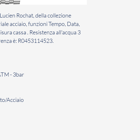
contratto con cui ha
conformità con la n
ucien Rochat, della collezione
Il Cliente ha 7 giorn
comunicazione di re
le acciaio, funzioni Tempo, Data,
Gioielli il Prodotto 
misura cassa . Resistenza all'acqua 3
non avviene entro d
erenza è: R0453114523.
inefficace.
La restituzione dei
penalità per il Cli
sopra, il Cliente dov
ATM - 3bar
restituzione dei Pro
to/Acciaio