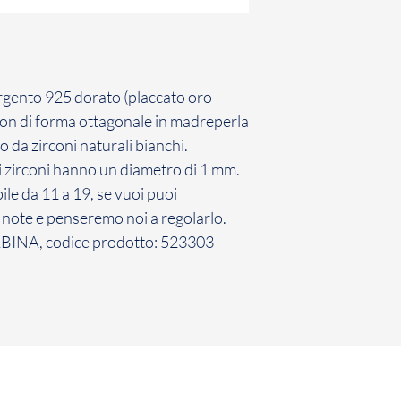
Il Cliente ha 7 giorn
comunicazione di re
Gioielli il Prodotto 
non avviene entro d
inefficace.
argento 925 dorato (placcato oro
La restituzione dei
hon di forma ottagonale in madreperla
penalità per il Cli
to da zirconi naturali bianchi.
sopra, il Cliente dov
i zirconi hanno un diametro di 1 mm.
restituzione dei Pro
ile da 11 a 19, se vuoi puoi
e note e penseremo noi a regolarlo.
ABINA, codice prodotto: 523303