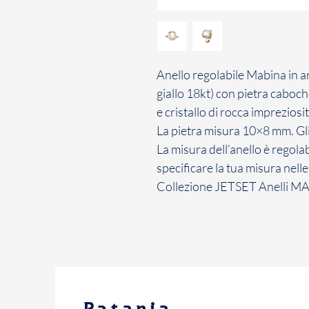
Anello regolabile Mabina in 
giallo 18kt) con pietra caboc
e cristallo di rocca impreziosi
La pietra misura 10×8 mm. Gl
La misura dell’anello è regolab
specificare la tua misura nell
Collezione JETSET Anelli M