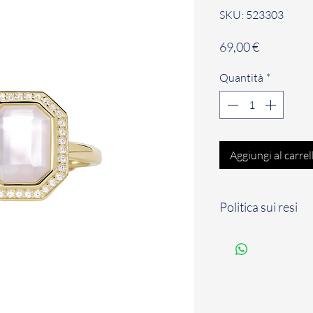
SKU: 523303
Prezzo
69,00 €
Quantità
*
Aggiungi al carrel
Politica sui resi
Il Cliente dispone d
solari a partire dal
per comunicare il su
contratto con cui ha
conformità con la n