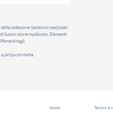
contratto con cui ha
conformità con la n
Il Cliente ha 7 giorn
comunicazione di re
Gioielli il Prodotto 
della collezione Santorini realizzato
non avviene entro d
ti fusion stone multicolor. Elementi
inefficace.
ifferenti tagli.
La restituzione dei
penalità per il Cli
a pinza con molla.
sopra, il Cliente dov
restituzione dei Pro
Home
Termini e 