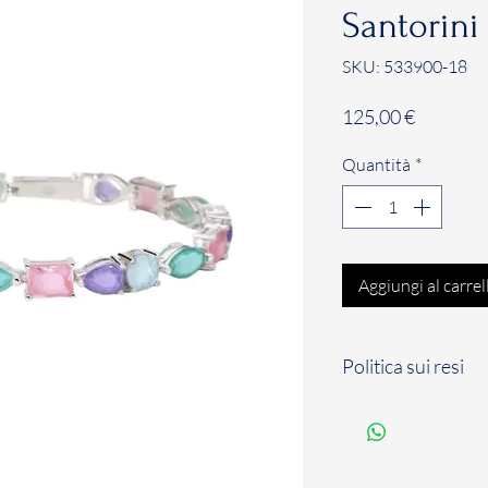
Santorini
SKU: 533900-18
Prezzo
125,00 €
Quantità
*
Aggiungi al carrel
Politica sui resi
Il Cliente dispone d
solari a partire dal
per comunicare il su