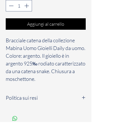
Aggiungi al carrello
Bracciale catena della collezione
Mabina Uomo Gioielli Daily da uomo.
Colore: argento. Il gioiello è in
argento 925‰ rodiato caratterizzato
da una catena snake. Chiusura a
moschettone.
Politica sui resi
Il Cliente dispone di un massimo di sette
(7) giorni solari a partire dalla data di
consegna del Prodotto, per comunicare il