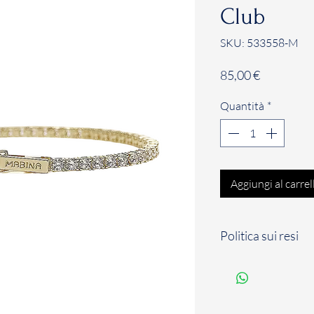
Club
SKU: 533558-M
Prezzo
85,00 €
Quantità
*
Aggiungi al carrel
Politica sui resi
Il Cliente dispone d
solari a partire dal
per comunicare il su