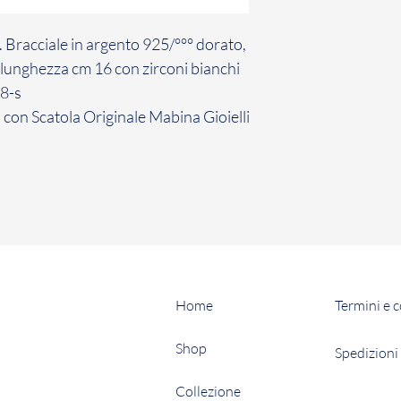
contratto con cui ha
conformità con la n
 Bracciale in argento 925/°°° dorato,
Il Cliente ha 7 giorn
comunicazione di re
 lunghezza cm 16 con zirconi bianchi
Gioielli il Prodotto 
58-s
non avviene entro d
 con Scatola Originale Mabina Gioielli
inefficace.
La restituzione dei
penalità per il Cli
sopra, il Cliente dov
restituzione dei Pro
Home
Termini e 
Shop
Spedizioni 
Collezione