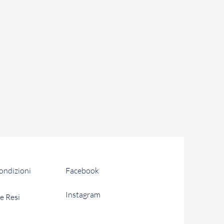
 acquistato il Prodotto, in
ormativa vigente.
i solari di tempo a partire dalla
cesso per restituire a Patania
(o i Prodotti). Se la restituzione
etto termine, il recesso diventa
 Prodotti non comporta alcuna
ente. Fermo restando quanto
rà farsi carico le spese di
dotti.
condizioni
Facebook
Instagram
e Resi