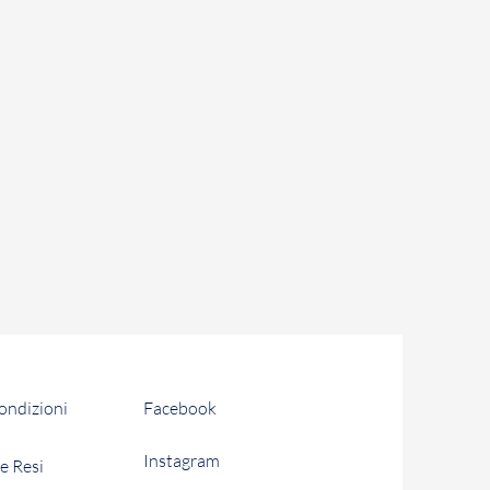
 acquistato il Prodotto, in
ormativa vigente.
i solari di tempo a partire dalla
cesso per restituire a Patania
(o i Prodotti). Se la restituzione
etto termine, il recesso diventa
 Prodotti non comporta alcuna
ente. Fermo restando quanto
rà farsi carico le spese di
dotti.
condizioni
Facebook
Instagram
e Resi