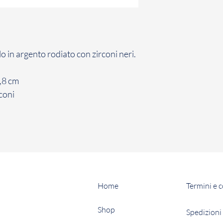
contratto con cui ha
conformità con la n
Il Cliente ha 7 giorn
comunicazione di re
Gioielli il Prodotto 
 in argento rodiato con zirconi neri.
non avviene entro d
inefficace.
,8 cm
La restituzione dei
coni
penalità per il Cli
sopra, il Cliente dov
restituzione dei Pro
Home
Termini e 
Shop
Spedizioni 