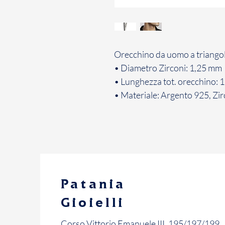
Orecchino da uomo a triangolo
• Diametro Zirconi: 1,25 mm
• Lunghezza tot. orecchino: 1
• Materiale: Argento 925, Zir
Patania
Gioielli
Corso Vittorio Emanuele III, 195/197/199