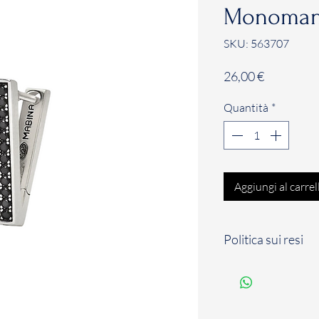
Monoman
SKU: 563707
Prezzo
26,00 €
Quantità
*
Aggiungi al carrel
Politica sui resi
Il Cliente dispone d
solari a partire dal
per comunicare il su