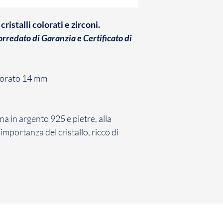
contratto con cui ha
conformità con la n
ristalli colorati e zirconi.
Il Cliente ha 7 giorn
comunicazione di re
corredato di Garanzia e Certificato di
Gioielli il Prodotto 
non avviene entro d
inefficace.
lorato 14 mm
La restituzione dei
penalità per il Cli
sopra, il Cliente dov
a in argento 925 e pietre, alla
restituzione dei Pro
l'importanza del cristallo, ricco di