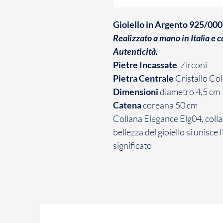
Gioiello in Argento 925/000 c
Realizzato a mano in Italia e 
Autenticità.
Pietre Incassate
Zirconi
Pietra Centrale
Cristallo Co
Dimensioni
diametro 4,5 cm
Catena
coreana 50 cm
Collana Elegance Elg04, collan
bellezza del gioiello si unisce 
significato