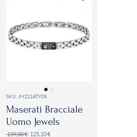
SKU: JM221ATY05
Maserati Bracciale
Uomo Jewels
Prezzo
Prezzo
 139,00 € 
125,10 €