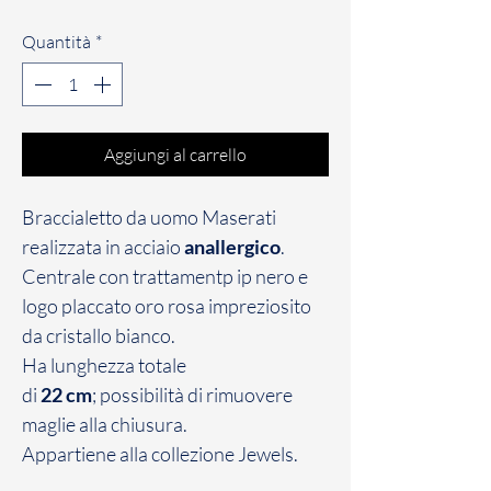
regolare
scontato
Quantità
*
Aggiungi al carrello
Braccialetto da uomo Maserati
realizzata in acciaio
anallergico
.
Centrale con trattamentp ip nero e
logo placcato oro rosa impreziosito
da cristallo bianco.
Ha lunghezza totale
di
22 cm
; possibilità di rimuovere
maglie alla chiusura.
Appartiene alla collezione Jewels.