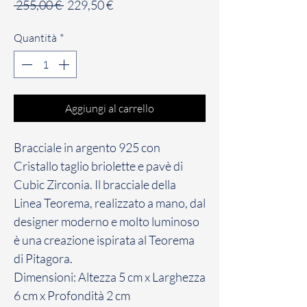
Prezzo
Prezzo
 255,00 € 
229,50 €
regolare
scontato
Quantità
*
Aggiungi al carrello
Bracciale in argento 925 con
Cristallo taglio briolette e pavè di
Cubic Zirconia. Il bracciale della
Linea Teorema, realizzato a mano, dal
designer moderno e molto luminoso
è una creazione ispirata al Teorema
di Pitagora.
Dimensioni: Altezza 5 cm x Larghezza
6 cm x Profondità 2 cm