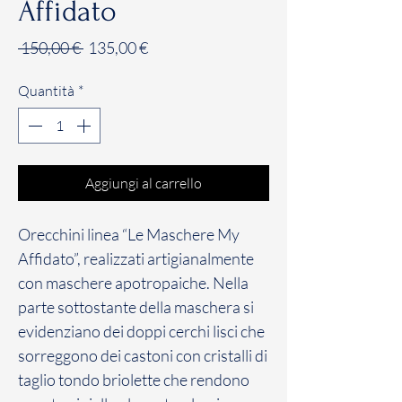
Affidato
Prezzo
Prezzo
 150,00 € 
135,00 €
regolare
scontato
Quantità
*
Aggiungi al carrello
Orecchini linea “Le Maschere My
Affidato”, realizzati artigianalmente
con maschere apotropaiche. Nella
parte sottostante della maschera si
evidenziano dei doppi cerchi lisci che
sorreggono dei castoni con cristalli di
taglio tondo briolette che rendono