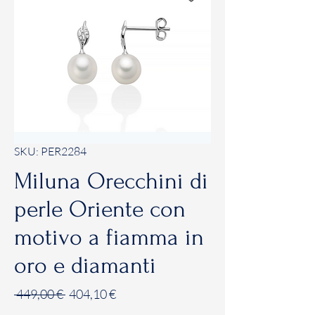
SKU: PER2284
Miluna Orecchini di
perle Oriente con
motivo a fiamma in
oro e diamanti
Prezzo
Prezzo
 449,00 € 
404,10 €
regolare
scontato