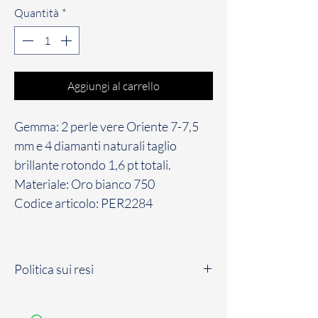
Quantità
*
Aggiungi al carrello
Gemma: 2 perle vere Oriente 7-7,5
mm e 4 diamanti naturali taglio
brillante rotondo 1,6 pt totali.
Materiale: Oro bianco 750
Codice articolo: PER2284
Politica sui resi
Il Cliente dispone di un massimo di sette
(7) giorni solari a partire dalla data di