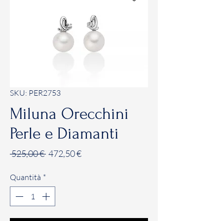
SKU: PER2753
Miluna Orecchini
Perle e Diamanti
Prezzo
Prezzo
 525,00 € 
472,50 €
regolare
scontato
Quantità
*