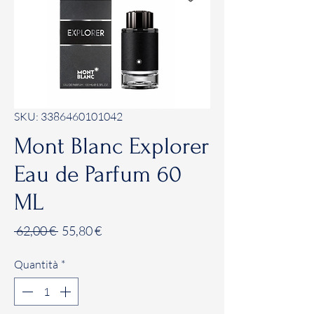
SKU: 3386460101042
Mont Blanc Explorer
Eau de Parfum 60
ML
Prezzo
Prezzo
 62,00 € 
55,80 €
regolare
scontato
Quantità
*