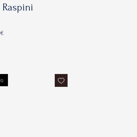
 Raspini
Prezzo
 €
e
scontato
lo