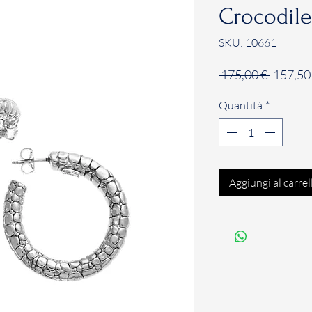
Crocodile
SKU: 10661
Prezzo
 175,00 € 
157,50
regolar
Quantità
*
Aggiungi al carrel