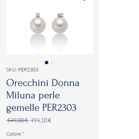
SKU: PER2303
Orecchini Donna
Miluna perle
gemelle PER2303
Prezzo
Prezzo
 549,00 € 
494,10 €
regolare
scontato
Colore
*