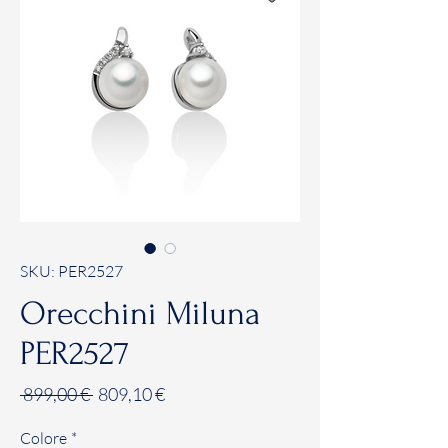
SKU: PER2527
Orecchini Miluna
PER2527
Prezzo
Prezzo
 899,00 € 
809,10 €
regolare
scontato
Colore
*