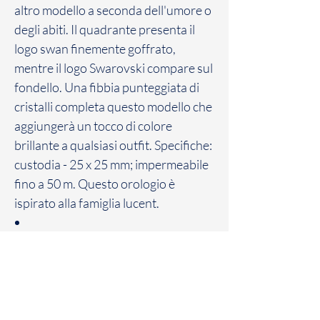
altro modello a seconda dell'umore o
degli abiti. Il quadrante presenta il
logo swan finemente goffrato,
mentre il logo Swarovski compare sul
fondello. Una fibbia punteggiata di
cristalli completa questo modello che
aggiungerà un tocco di colore
brillante a qualsiasi outfit. Specifiche:
custodia - 25 x 25 mm; impermeabile
fino a 50 m. Questo orologio è
ispirato alla famiglia lucent.
Politica sui resi
Il Cliente dispone di un massimo di sette
(7) giorni solari a partire dalla data di