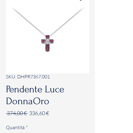
SKU: DHPR7367.001
Pendente Luce
DonnaOro
Prezzo
Prezzo
 374,00 € 
336,60 €
regolare
scontato
Quantità
*