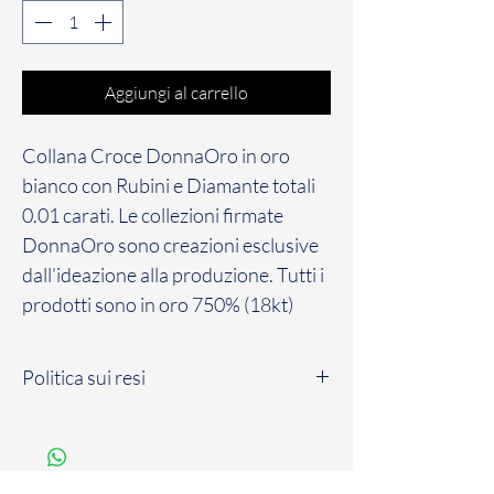
Aggiungi al carrello
Collana Croce DonnaOro in oro
bianco con Rubini e Diamante totali
0.01 carati. Le collezioni firmate
DonnaOro sono creazioni esclusive
dall’ideazione alla produzione. Tutti i
prodotti sono in oro 750% (18kt)
Politica sui resi
Il Cliente dispone di un massimo di sette
(7) giorni solari a partire dalla data di
consegna del Prodotto, per comunicare il