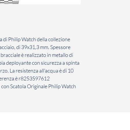
Il Cliente ha 7 giorn
comunicazione di re
Gioielli il Prodotto 
non avviene entro d
inefficace.
La restituzione dei
di Philip Watch della collezione
penalità per il Cli
 acciaio, di 39x31,3 mm. Spessore
sopra, il Cliente dov
l bracciale è realizzato in metallo di
restituzione dei Pro
bia deployante con sicurezza a spinta
rzo. La resistenza all'acqua è di 10
eferenza è r8253597612
 con Scatola Originale Philip Watch